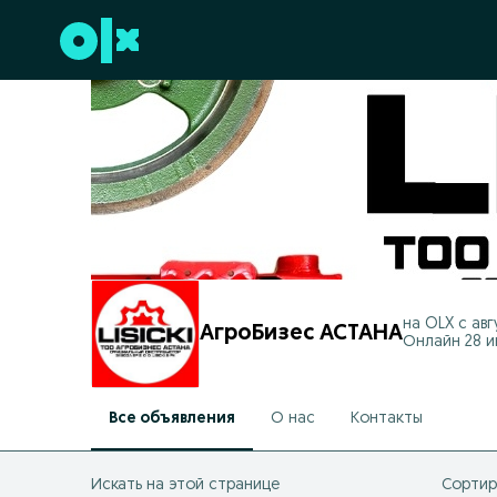
Перейти к нижнему колонтитулу
на OLX с
авг
АгроБизес АСТАНА
Онлайн 28 ию
Все объявления
О нас
Контакты
Искать на этой странице
Сортир