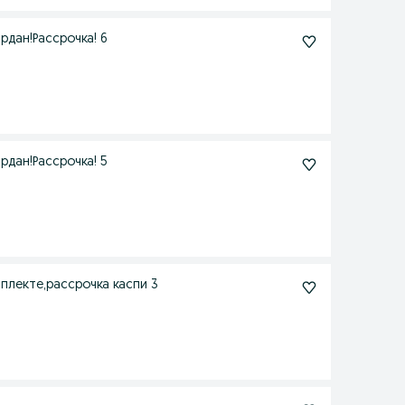
рдан!Рассрочка! 6
рдан!Рассрочка! 5
плекте,рассрочка каспи 3