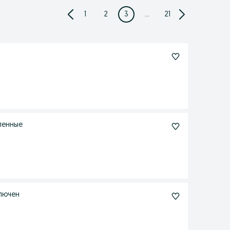
1
2
3
...
21
ленные
ключен