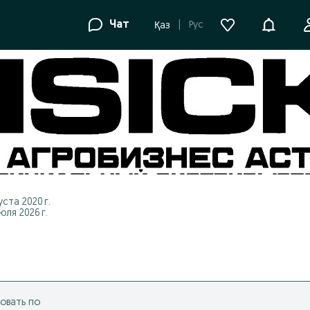
Уведомле
Чат
Рус
Қаз
уста 2020 г.
ля 2026 г.
овать по