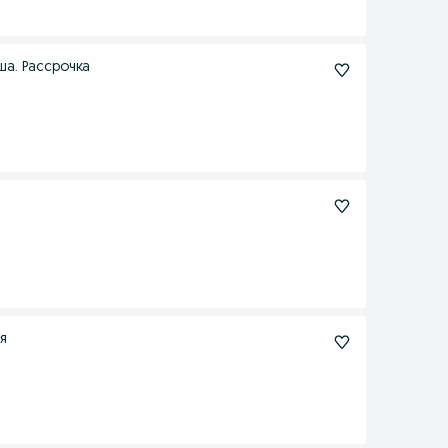
ша. Рассрочка
я