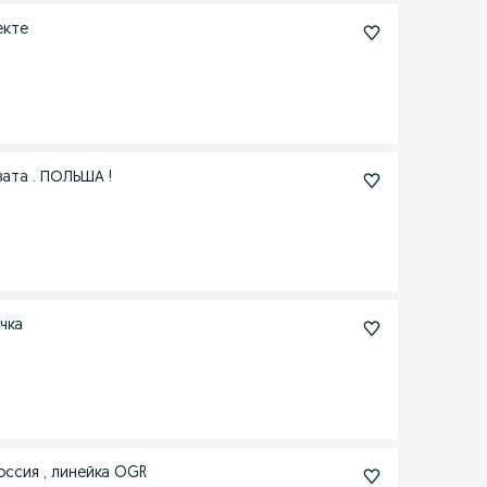
екте
хвата . ПОЛЬША !
чка
оссия , линейка OGR